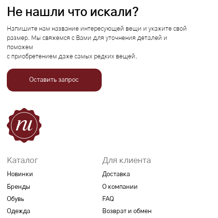
Новинки
Доставка
Бренды
О компании
Обувь
FAQ
Одежда
Возврат и обмен
Аксессуары
Контакты
Связаться с нами
+7 989 185-76-76
Привилегии
Узнавайте об акциях и новостях первыми,
подпишитесь на расслыку
Подписаться
Реквизиты
Договор оферты
Разработка сайта
Политика конфиденциальности
2026 Все права защищены RuBrend