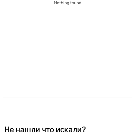
Nothing found
Не нашли что искали?
Напишите нам название интересующей вещи и укажите свой
размер. Мы свяжемся с Вами для уточнения деталей и
поможем
с приобретением даже самых редких вещей.
Оставить запрос
Каталог
Для клиента
Новинки
Доставка
Бренды
О компании