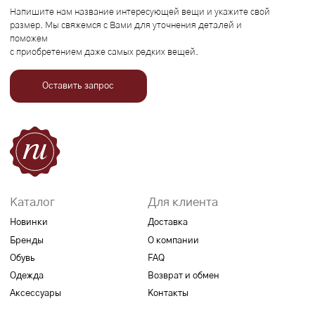
Обувь
FAQ
Одежда
Возврат и обмен
Аксессуары
Контакты
Связаться с нами
+7 989 185-76-76
Привилегии
Узнавайте об акциях и новостях первыми,
подпишитесь на расслыку
Подписаться
Реквизиты
Договор оферты
Разработка сайта
Политика конфиденциальности
2026 Все права защищены RuBrend