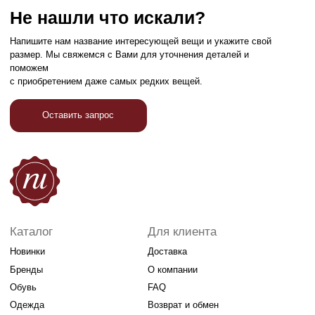
Бренды
О компании
Обувь
FAQ
Одежда
Возврат и обмен
Аксессуары
Контакты
Связаться с нами
+7 989 185-76-76
Привилегии
Узнавайте об акциях и новостях первыми,
подпишитесь на расслыку
Подписаться
Реквизиты
Договор оферты
Разработка сайта
Политика конфиденциальности
2026 Все права защищены RuBrend