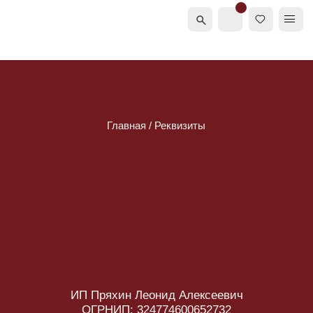
Главная / Реквизиты
ИП Пряхин Леонид Алексеевич
ОГРНИП: 324774600652732
ИНН: 771873192877
Дата регистрации: 30 сентября 2024 г.
Регистратор: Межрайонная инспекция Федеральной
налоговой службы № 46 по г. Москве
Дата постановки на учёт: 26 февраля 2026 г.
Наименование налогового органа: Межрайонная
инспекция ФНС России № 51 по г. Москве
телефон: 8 (963) 604-40-29