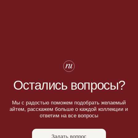
ответим на все вопросы
Задать вопрос
Не нашли что искали?
Напишите нам название интересующей вещи и укажите свой
размер. Мы свяжемся с Вами для уточнения деталей и
поможем
с приобретением даже самых редких вещей.
Оставить запрос
Каталог
Для клиента
Новинки
Доставка
Бренды
О компании