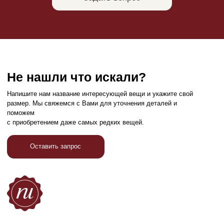
Обувь
FAQ
Одежда
Возврат и обмен
Аксессуары
Контакты
Связаться с нами
+7 989 185-76-76
Привилегии
Узнавайте об акциях и новостях первыми,
подпишитесь на расслыку
Подписаться
Реквизиты
Договор оферты
Разработка сайта
Политика конфиденциальности
2026 Все права защищены RuBrend