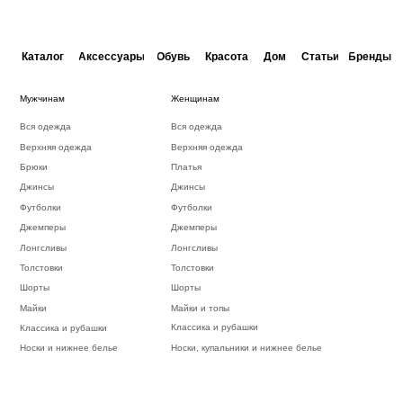
Дизайн
Каталог
Аксессуары
Обувь
Красота
Дом
Статьи
Бренды
Мужчинам
Женщинам
Вся одежда
Вся одежда
Верхняя одежда
Верхняя одежда
Брюки
Платья
Джинсы
Джинсы
Футболки
Футболки
Джемперы
Джемперы
Лонгсливы
Лонгсливы
Толстовки
Толстовки
Шорты
Шорты
Майки
Майки и топы
Классика и рубашки
Классика и рубашки
Носки, купальники и нижнее белье
Носки и нижнее белье
Женские шорты