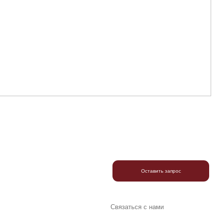
Оставить запрос
Связаться с нами
+7 989 185-76-76
ся
Реквизиты
Договор оферты
Политика конфиденциальности