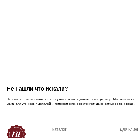
Не нашли что искали?
Напишите нам название интересующей вещи и укажите свой размер. Мы свяжемся с
Вами для уточнения деталей и поможем с приобретением даже самых редких вещей.
Каталог
Для клиента
Новинки
Доставка
Бренды
О компании
Обувь
FAQ
Одежда
Возврат и обмен
Аксессуары
Контакты
Разработка сайта