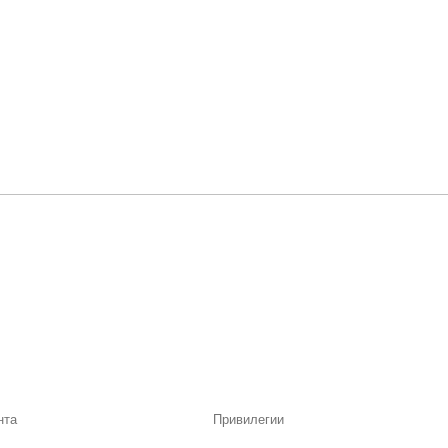
Привилегии
Узнавайте об акциях и новостях первыми,
подпишитесь на расслыку
Подписать